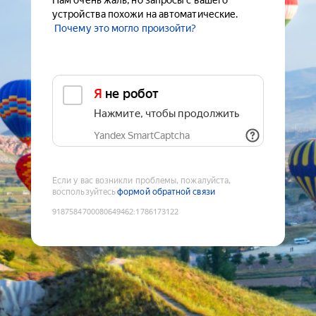
Нам очень жаль, но запросы с вашего
устройства похожи на автоматические.
Почему это могло произойти?
Я не робот
Нажмите, чтобы продолжить
Yandex SmartCaptcha
Если у вас возникли проблемы, пожалуйста,
воспользуйтесь
формой обратной связи
9187584700080649462
:
1786173122