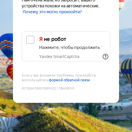
Нам очень жаль, но запросы с вашего
устройства похожи на автоматические.
Почему это могло произойти?
Я не робот
Нажмите, чтобы продолжить
Yandex SmartCaptcha
Если у вас возникли проблемы, пожалуйста,
воспользуйтесь
формой обратной связи
9179304769515997432
:
1786049741