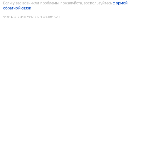
Если у вас возникли проблемы, пожалуйста, воспользуйтесь
формой
обратной связи
9181437381907997392
:
1786081520