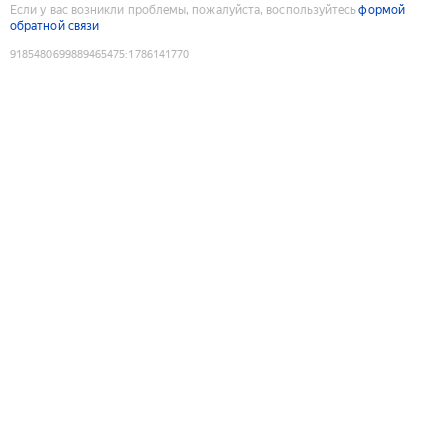
Если у вас возникли проблемы, пожалуйста, воспользуйтесь
формой
обратной связи
9185480699889465475
:
1786141770