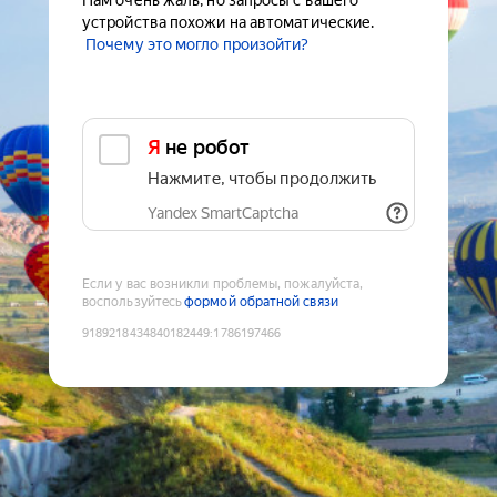
Нам очень жаль, но запросы с вашего
устройства похожи на автоматические.
Почему это могло произойти?
Я не робот
Нажмите, чтобы продолжить
Yandex SmartCaptcha
Если у вас возникли проблемы, пожалуйста,
воспользуйтесь
формой обратной связи
9189218434840182449
:
1786197466