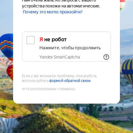
Нам очень жаль, но запросы с вашего
устройства похожи на автоматические.
Почему это могло произойти?
Я не робот
Нажмите, чтобы продолжить
Yandex SmartCaptcha
Если у вас возникли проблемы, пожалуйста,
воспользуйтесь
формой обратной связи
9173722015935393584
:
1785966552