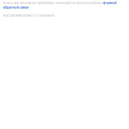
Если у вас возникли проблемы, пожалуйста, воспользуйтесь
формой
обратной связи
9187268998979288112
:
1786168418