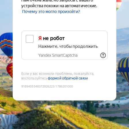
Нам очень жаль, но запросы с вашего
устройства похожи на автоматические.
Почему это могло произойти?
Я не робот
Нажмите, чтобы продолжить
Yandex SmartCaptcha
Если у вас возникли проблемы, пожалуйста,
воспользуйтесь
формой обратной связи
9189455548372926223
:
1786201000