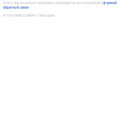
Если у вас возникли проблемы, пожалуйста, воспользуйтесь
формой
обратной связи
9177013840672348991
:
1786015604