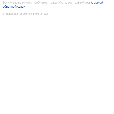
Если у вас возникли проблемы, пожалуйста, воспользуйтесь
формой
обратной связи
9188128583195993734
:
1786181226