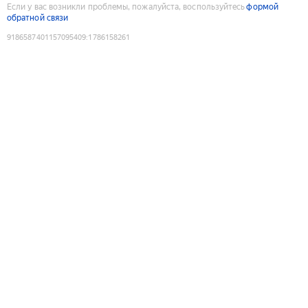
Если у вас возникли проблемы, пожалуйста, воспользуйтесь
формой
обратной связи
9186587401157095409
:
1786158261