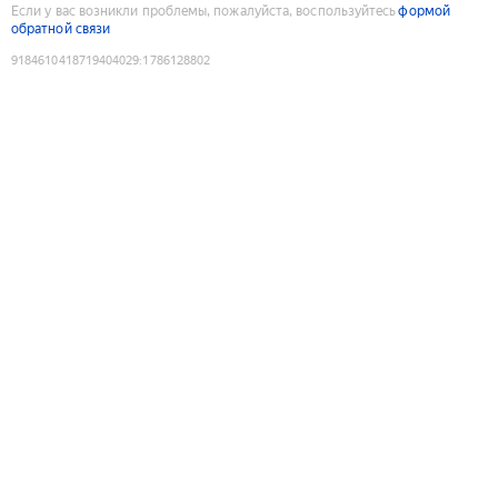
Если у вас возникли проблемы, пожалуйста, воспользуйтесь
формой
обратной связи
9184610418719404029
:
1786128802