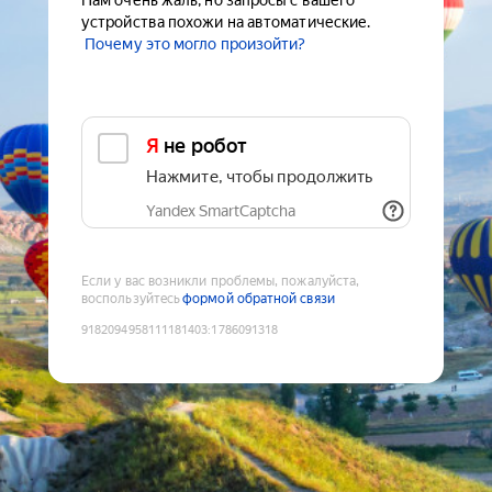
Нам очень жаль, но запросы с вашего
устройства похожи на автоматические.
Почему это могло произойти?
Я не робот
Нажмите, чтобы продолжить
Yandex SmartCaptcha
Если у вас возникли проблемы, пожалуйста,
воспользуйтесь
формой обратной связи
9182094958111181403
:
1786091318