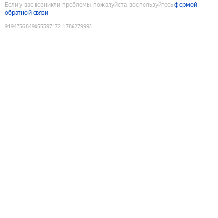
Если у вас возникли проблемы, пожалуйста, воспользуйтесь
формой
обратной связи
9194756849055597172
:
1786279995