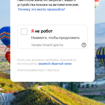
Нам очень жаль, но запросы с вашего
устройства похожи на автоматические.
Почему это могло произойти?
Я не робот
Нажмите, чтобы продолжить
Yandex SmartCaptcha
Если у вас возникли проблемы, пожалуйста,
воспользуйтесь
формой обратной связи
9190101933906370250
:
1786210632