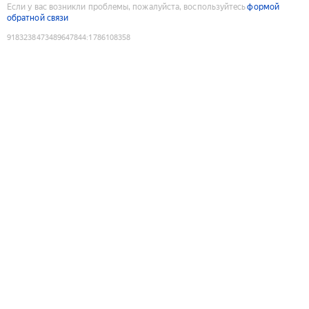
Если у вас возникли проблемы, пожалуйста, воспользуйтесь
формой
обратной связи
9183238473489647844
:
1786108358