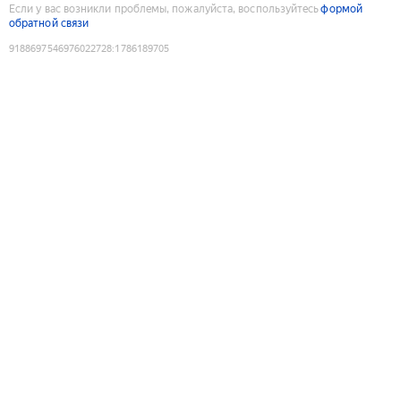
Если у вас возникли проблемы, пожалуйста, воспользуйтесь
формой
обратной связи
9188697546976022728
:
1786189705