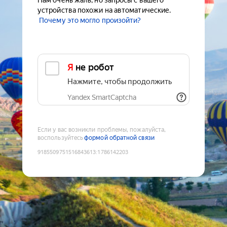
Нам очень жаль, но запросы с вашего
устройства похожи на автоматические.
Почему это могло произойти?
Я не робот
Нажмите, чтобы продолжить
Yandex SmartCaptcha
Если у вас возникли проблемы, пожалуйста,
воспользуйтесь
формой обратной связи
9185509751516843613
:
1786142203