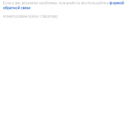
Если у вас возникли проблемы, пожалуйста, воспользуйтесь
формой
обратной связи
9194870028894142654
:
1786281682