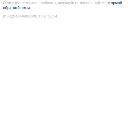
Если у вас возникли проблемы, пожалуйста, воспользуйтесь
формой
обратной связи
9186224534469800092
:
1786152854