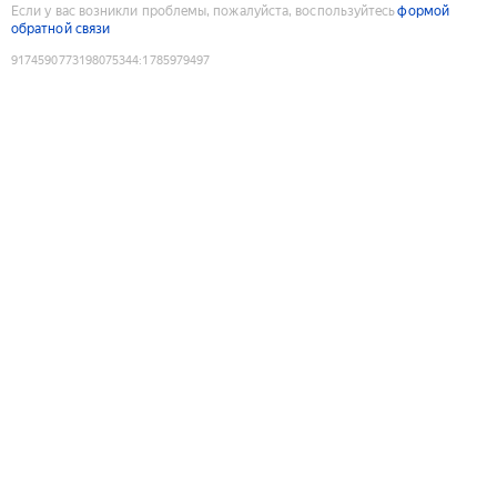
Если у вас возникли проблемы, пожалуйста, воспользуйтесь
формой
обратной связи
9174590773198075344
:
1785979497