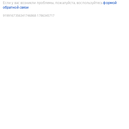
Если у вас возникли проблемы, пожалуйста, воспользуйтесь
формой
обратной связи
9199167356341746868
:
1786345717