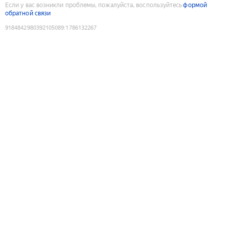
Если у вас возникли проблемы, пожалуйста, воспользуйтесь
формой
обратной связи
9184842980392105089
:
1786132267