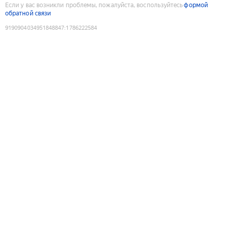
Если у вас возникли проблемы, пожалуйста, воспользуйтесь
формой
обратной связи
9190904034951848847
:
1786222584