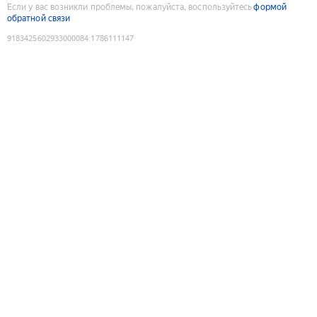
Если у вас возникли проблемы, пожалуйста, воспользуйтесь
формой
обратной связи
9183425602933000084
:
1786111147