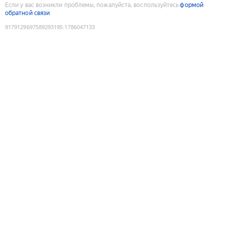
Если у вас возникли проблемы, пожалуйста, воспользуйтесь
формой
обратной связи
9179129697589293195
:
1786047133