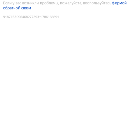
Если у вас возникли проблемы, пожалуйста, воспользуйтесь
формой
обратной связи
9187153096468277393
:
1786166691