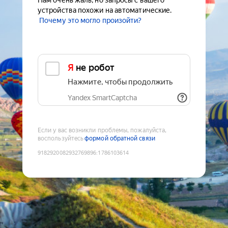
Нам очень жаль, но запросы с вашего
устройства похожи на автоматические.
Почему это могло произойти?
Я не робот
Нажмите, чтобы продолжить
Yandex SmartCaptcha
Если у вас возникли проблемы, пожалуйста,
воспользуйтесь
формой обратной связи
9182920082932769896
:
1786103614