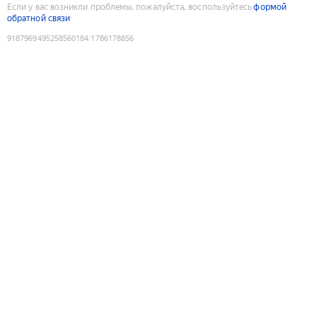
Если у вас возникли проблемы, пожалуйста, воспользуйтесь
формой
обратной связи
9187969495258560184
:
1786178856