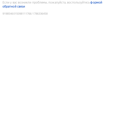
Если у вас возникли проблемы, пожалуйста, воспользуйтесь
формой
обратной связи
9198546015098111766
:
1786336458