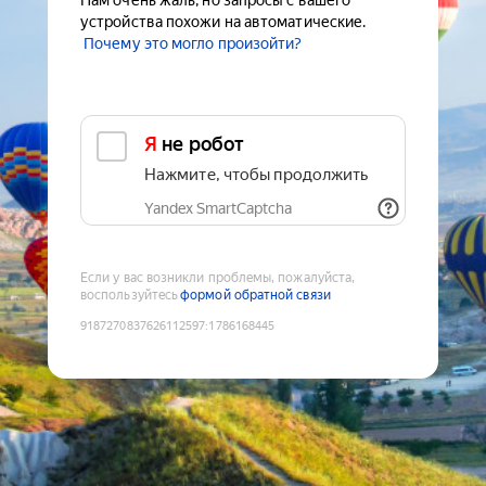
Нам очень жаль, но запросы с вашего
устройства похожи на автоматические.
Почему это могло произойти?
Я не робот
Нажмите, чтобы продолжить
Yandex SmartCaptcha
Если у вас возникли проблемы, пожалуйста,
воспользуйтесь
формой обратной связи
9187270837626112597
:
1786168445