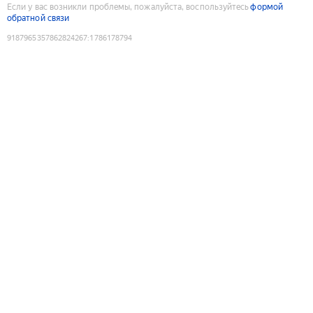
Если у вас возникли проблемы, пожалуйста, воспользуйтесь
формой
обратной связи
9187965357862824267
:
1786178794