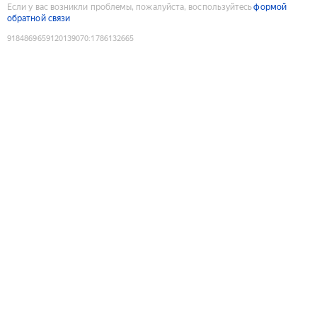
Если у вас возникли проблемы, пожалуйста, воспользуйтесь
формой
обратной связи
9184869659120139070
:
1786132665