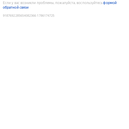
Если у вас возникли проблемы, пожалуйста, воспользуйтесь
формой
обратной связи
9187692285654082366
:
1786174725