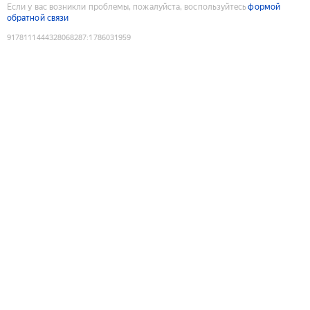
Если у вас возникли проблемы, пожалуйста, воспользуйтесь
формой
обратной связи
9178111444328068287
:
1786031959