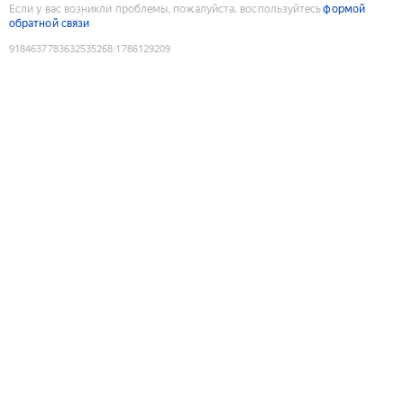
Если у вас возникли проблемы, пожалуйста, воспользуйтесь
формой
обратной связи
9184637783632535268
:
1786129209