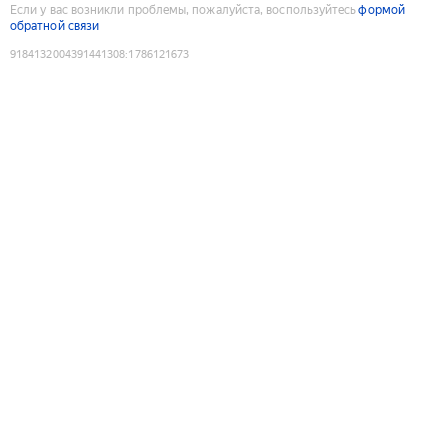
Если у вас возникли проблемы, пожалуйста, воспользуйтесь
формой
обратной связи
9184132004391441308
:
1786121673