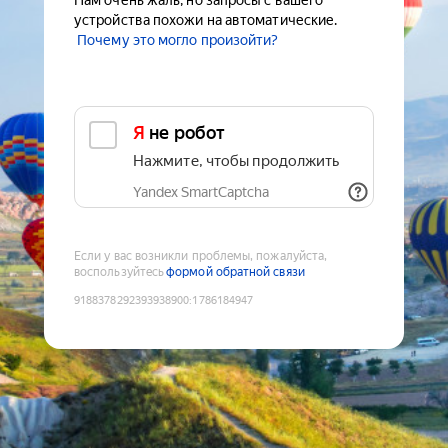
Нам очень жаль, но запросы с вашего
устройства похожи на автоматические.
Почему это могло произойти?
Я не робот
Нажмите, чтобы продолжить
Yandex SmartCaptcha
Если у вас возникли проблемы, пожалуйста,
воспользуйтесь
формой обратной связи
9188378292393938900
:
1786184947