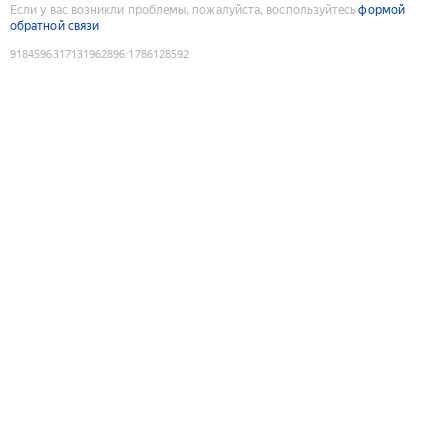
Если у вас возникли проблемы, пожалуйста, воспользуйтесь
формой
обратной связи
9184596317131962896
:
1786128592