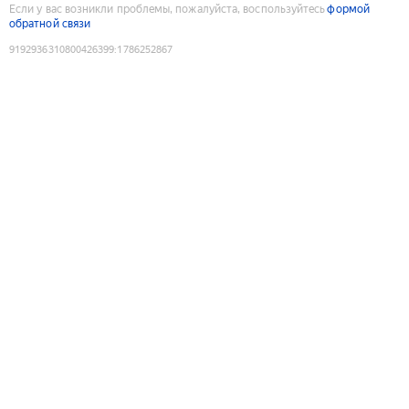
Если у вас возникли проблемы, пожалуйста, воспользуйтесь
формой
обратной связи
9192936310800426399
:
1786252867