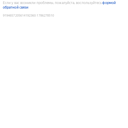
Если у вас возникли проблемы, пожалуйста, воспользуйтесь
формой
обратной связи
9194657205614192360
:
1786278510