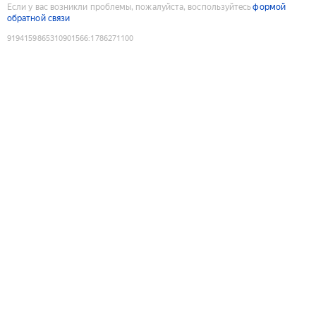
Если у вас возникли проблемы, пожалуйста, воспользуйтесь
формой
обратной связи
9194159865310901566
:
1786271100