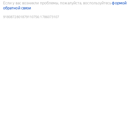
Если у вас возникли проблемы, пожалуйста, воспользуйтесь
формой
обратной связи
9180872801879110756
:
1786073107