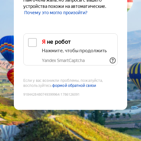
Нам очень жаль, но запросы с вашего
устройства похожи на автоматические.
Почему это могло произойти?
Я не робот
Нажмите, чтобы продолжить
Yandex SmartCaptcha
Если у вас возникли проблемы, пожалуйста,
воспользуйтесь
формой обратной связи
9184428480749399964
:
1786126091