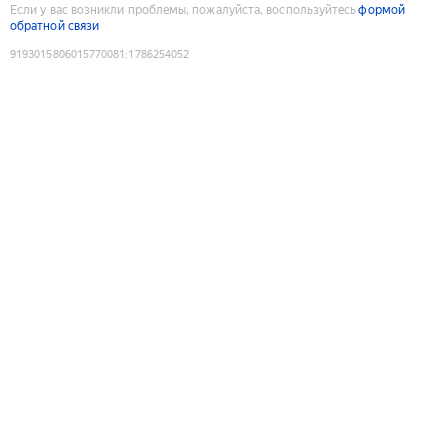
Если у вас возникли проблемы, пожалуйста, воспользуйтесь
формой
обратной связи
9193015806015770081
:
1786254052