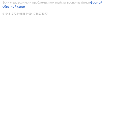
Если у вас возникли проблемы, пожалуйста, воспользуйтесь
формой
обратной связи
9194312728498554409
:
1786273377