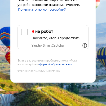
Нам очень жаль, но запросы с вашего
устройства похожи на автоматические.
Почему это могло произойти?
Я не робот
Нажмите, чтобы продолжить
Yandex SmartCaptcha
Если у вас возникли проблемы, пожалуйста,
воспользуйтесь
формой обратной связи
9190180713470425875
:
1786211806