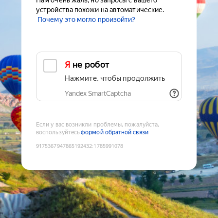
Нам очень жаль, но запросы с вашего
устройства похожи на автоматические.
Почему это могло произойти?
Я не робот
Нажмите, чтобы продолжить
Yandex SmartCaptcha
Если у вас возникли проблемы, пожалуйста,
воспользуйтесь
формой обратной связи
9175367947865192432
:
1785991078