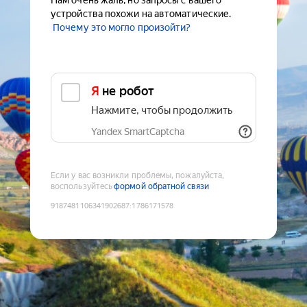
Нам очень жаль, но запросы с вашего
устройства похожи на автоматические.
Почему это могло произойти?
Я не робот
Нажмите, чтобы продолжить
Yandex SmartCaptcha
Если у вас возникли проблемы, пожалуйста,
воспользуйтесь
формой обратной связи
9187481106341902687
:
1786171578