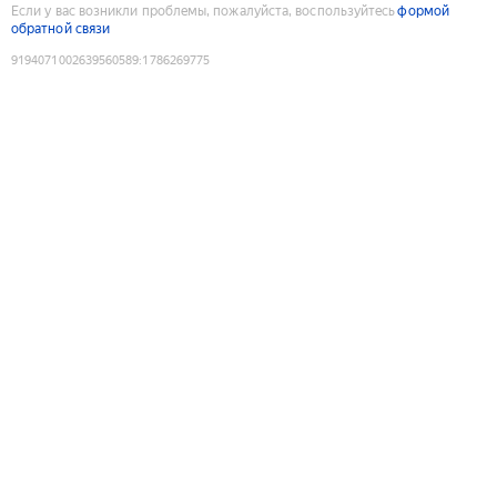
Если у вас возникли проблемы, пожалуйста, воспользуйтесь
формой
обратной связи
9194071002639560589
:
1786269775